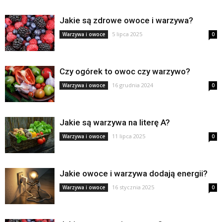
Jakie są zdrowe owoce i warzywa?
5 lipca 2025
Warzywa i owoce
0
Czy ogórek to owoc czy warzywo?
16 grudnia 2024
Warzywa i owoce
0
Jakie są warzywa na literę A?
11 lipca 2025
Warzywa i owoce
0
Jakie owoce i warzywa dodają energii?
16 stycznia 2025
Warzywa i owoce
0