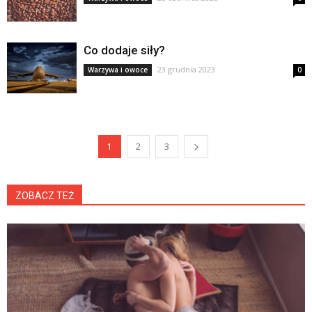
Co dodaje siły?
23 grudnia 2023
Warzywa i owoce
0
1
2
3
ZOBACZ TEŻ