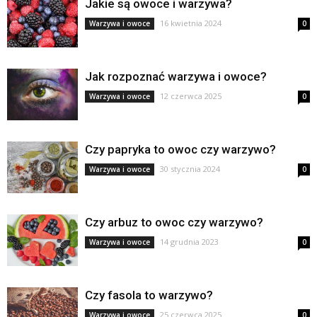
Jakie są owoce i warzywa?
16 kwietnia 2024
Warzywa i owoce
0
Jak rozpoznać warzywa i owoce?
12 czerwca 2025
Warzywa i owoce
0
Czy papryka to owoc czy warzywo?
30 stycznia 2024
Warzywa i owoce
0
Czy arbuz to owoc czy warzywo?
14 grudnia 2023
Warzywa i owoce
0
Czy fasola to warzywo?
25 czerwca 2025
Warzywa i owoce
0