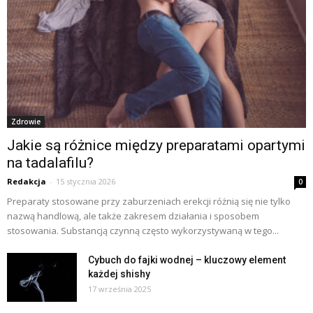
Zdrowie
Jakie są różnice między preparatami opartymi
na tadalafilu?
Redakcja
-
15 stycznia 2026
0
Preparaty stosowane przy zaburzeniach erekcji różnią się nie tylko
nazwą handlową, ale także zakresem działania i sposobem
stosowania. Substancją czynną często wykorzystywaną w tego...
Cybuch do fajki wodnej – kluczowy element
każdej shishy
17 września 2025