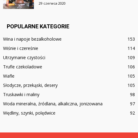
29 czerwca 2020
POPULARNE KATEGORIE
Wina i napoje bezalkoholowe
153
Wiśnie i czereśnie
114
Utrzymanie czystości
109
Trufle czekoladowe
106
Wafle
105
Słodycze, przekąski, desery
105
Truskawki i maliny
98
Woda mineralna, źródlana, alkaliczna, jonizowana
97
Wędliny, szynki, polędwice
92