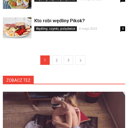
Kto robi wędliny Pikok?
8 maja 2024
Wędliny, szynki, polędwice
0
1
2
3
ZOBACZ TEŻ