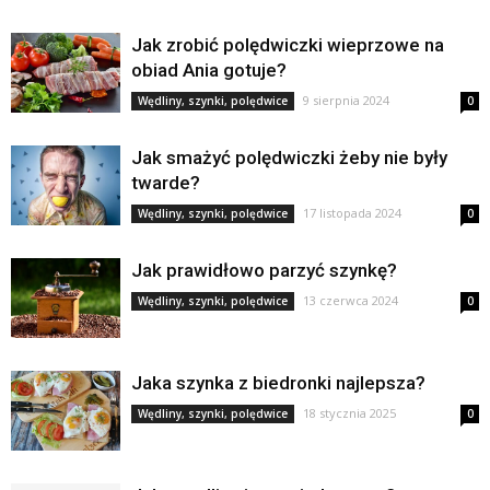
Jak zrobić polędwiczki wieprzowe na
obiad Ania gotuje?
9 sierpnia 2024
Wędliny, szynki, polędwice
0
Jak smażyć polędwiczki żeby nie były
twarde?
17 listopada 2024
Wędliny, szynki, polędwice
0
Jak prawidłowo parzyć szynkę?
13 czerwca 2024
Wędliny, szynki, polędwice
0
Jaka szynka z biedronki najlepsza?
18 stycznia 2025
Wędliny, szynki, polędwice
0