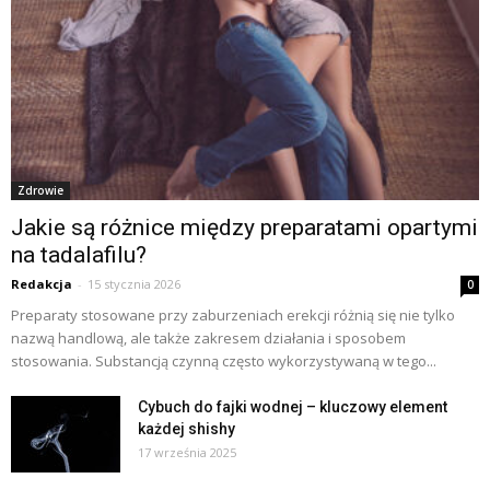
Zdrowie
Jakie są różnice między preparatami opartymi
na tadalafilu?
Redakcja
-
15 stycznia 2026
0
Preparaty stosowane przy zaburzeniach erekcji różnią się nie tylko
nazwą handlową, ale także zakresem działania i sposobem
stosowania. Substancją czynną często wykorzystywaną w tego...
Cybuch do fajki wodnej – kluczowy element
każdej shishy
17 września 2025