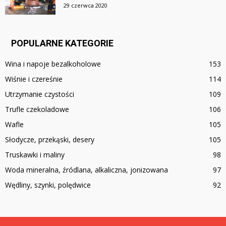
29 czerwca 2020
POPULARNE KATEGORIE
Wina i napoje bezalkoholowe
153
Wiśnie i czereśnie
114
Utrzymanie czystości
109
Trufle czekoladowe
106
Wafle
105
Słodycze, przekąski, desery
105
Truskawki i maliny
98
Woda mineralna, źródlana, alkaliczna, jonizowana
97
Wędliny, szynki, polędwice
92