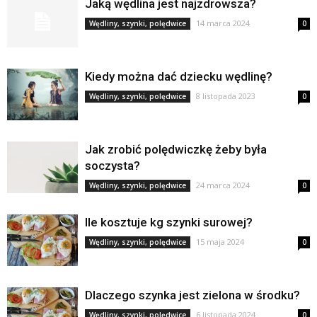
Jaką wędlina jest najzdrowsza?
14 marca 2024
Wędliny, szynki, polędwice
0
Kiedy można dać dziecku wędlinę?
8 listopada 2023
Wędliny, szynki, polędwice
0
Jak zrobić polędwiczkę żeby była
soczysta?
24 marca 2024
Wędliny, szynki, polędwice
0
Ile kosztuje kg szynki surowej?
15 maja 2024
Wędliny, szynki, polędwice
0
Dlaczego szynka jest zielona w środku?
6 listopada 2024
Wędliny, szynki, polędwice
0