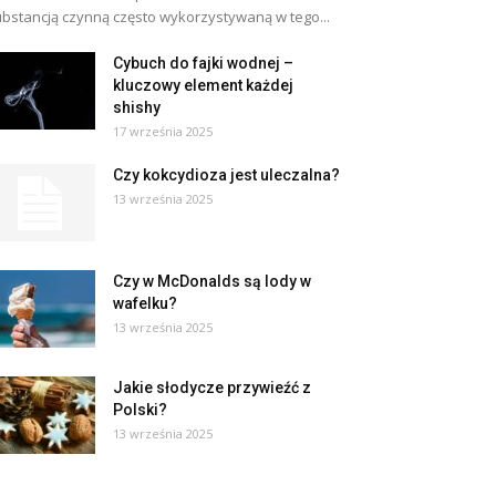
bstancją czynną często wykorzystywaną w tego...
Cybuch do fajki wodnej –
kluczowy element każdej
shishy
17 września 2025
Czy kokcydioza jest uleczalna?
13 września 2025
Czy w McDonalds są lody w
wafelku?
13 września 2025
Jakie słodycze przywieźć z
Polski?
13 września 2025