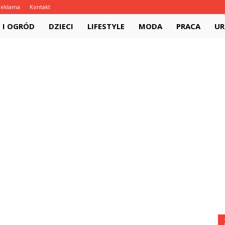
Reklama
Kontakt
na.pl
 I OGRÓD
DZIECI
LIFESTYLE
MODA
PRACA
U