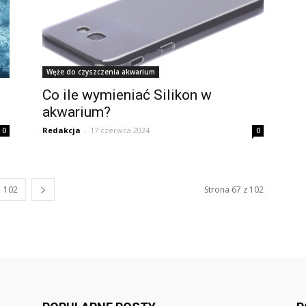
Węże do czyszczenia akwarium
Co ile wymieniać Silikon w
akwarium?
Redakcja
-
17 czerwca 2024
0
0
102
Strona 67 z 102