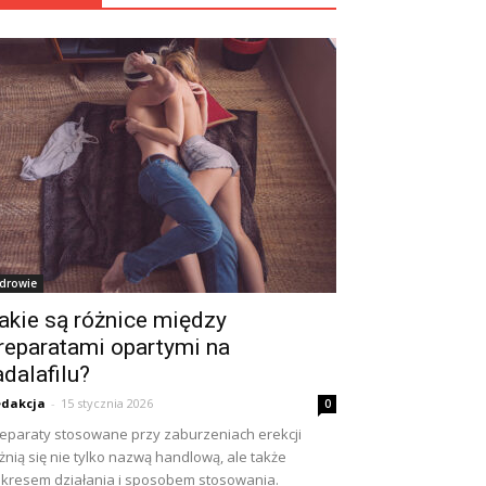
drowie
akie są różnice między
reparatami opartymi na
adalafilu?
dakcja
-
15 stycznia 2026
0
eparaty stosowane przy zaburzeniach erekcji
żnią się nie tylko nazwą handlową, ale także
kresem działania i sposobem stosowania.