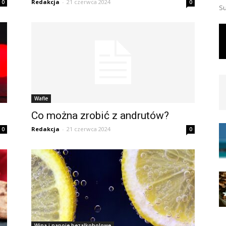
Redakcja
-
21 czerwca 2024
0
0
Su
Wafle
Co można zrobić z andrutów?
Redakcja
-
21 czerwca 2024
0
0
Wina i napoje bezalkoholowe