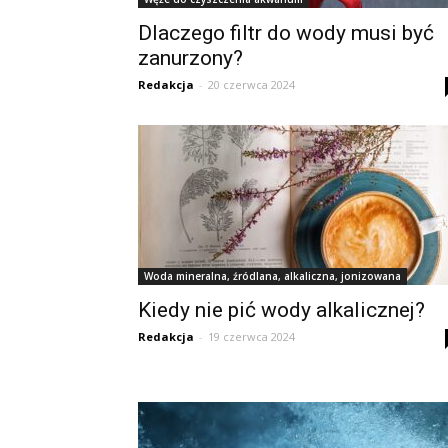
Dlaczego filtr do wody musi być
zanurzony?
Redakcja
-
20 czerwca 2024
Woda mineralna, źródlana, alkaliczna, jonizowana
Kiedy nie pić wody alkalicznej?
Redakcja
-
19 czerwca 2024