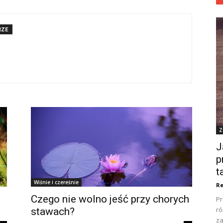
RZE
Z
J
p
t
Wiśnie i czereśnie
Re
Czego nie wolno jeść przy chorych
Pr
ró
stawach?
za