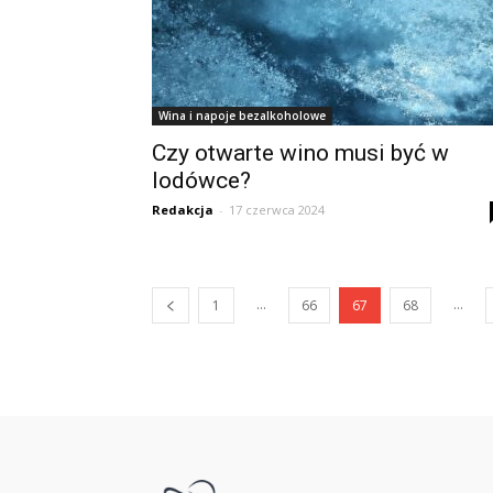
Wina i napoje bezalkoholowe
Czy otwarte wino musi być w
lodówce?
Redakcja
-
17 czerwca 2024
...
...
1
66
67
68