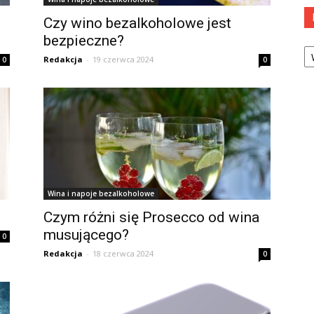
Czy wino bezalkoholowe jest
bezpieczne?
Ka
Redakcja
-
19 czerwca 2024
0
0
Wina i napoje bezalkoholowe
Czym różni się Prosecco od wina
musującego?
0
Redakcja
-
18 czerwca 2024
0