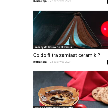
Redakcja
-
22 czerwca 2024
Wkłady do filtrów do akwarium
Co do filtra zamiast ceramiki?
Redakcja
-
21 czerwca 2024
Węże do czyszczenia akwarium