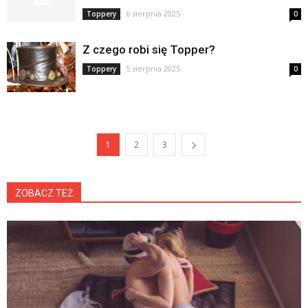
6 sierpnia 2025
Toppery
0
Z czego robi się Topper?
5 sierpnia 2025
Toppery
0
1
2
3
ZOBACZ TEŻ