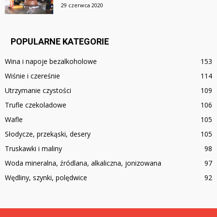
29 czerwca 2020
POPULARNE KATEGORIE
Wina i napoje bezalkoholowe
153
Wiśnie i czereśnie
114
Utrzymanie czystości
109
Trufle czekoladowe
106
Wafle
105
Słodycze, przekąski, desery
105
Truskawki i maliny
98
Woda mineralna, źródlana, alkaliczna, jonizowana
97
Wędliny, szynki, polędwice
92