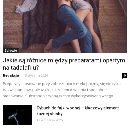
Zdrowie
Jakie są różnice między preparatami opartymi
na tadalafilu?
Redakcja
-
15 stycznia 2026
0
Preparaty stosowane przy zaburzeniach erekcji różnią się nie tylko
nazwą handlową, ale także zakresem działania i sposobem
stosowania. Substancją czynną często wykorzystywaną w tego...
Cybuch do fajki wodnej – kluczowy element
każdej shishy
17 września 2025