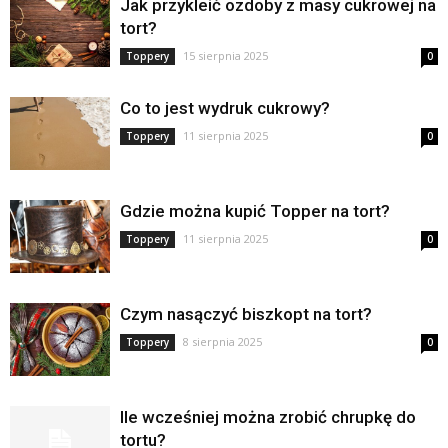
Jak przykleić ozdoby z masy cukrowej na
tort?
15 sierpnia 2025
Toppery
0
Co to jest wydruk cukrowy?
11 sierpnia 2025
Toppery
0
Gdzie można kupić Topper na tort?
11 sierpnia 2025
Toppery
0
Czym nasączyć biszkopt na tort?
8 sierpnia 2025
Toppery
0
Ile wcześniej można zrobić chrupkę do
tortu?