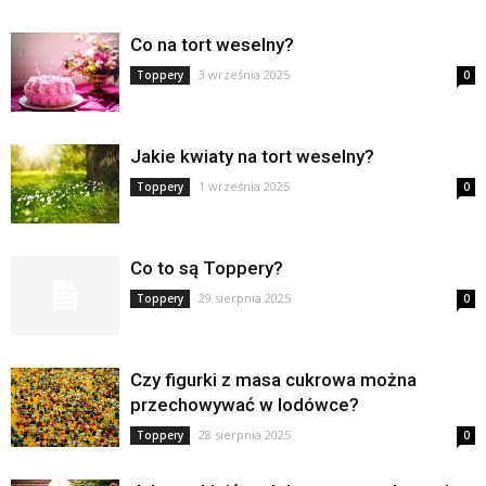
Co na tort weselny?
3 września 2025
Toppery
0
Jakie kwiaty na tort weselny?
1 września 2025
Toppery
0
Co to są Toppery?
29 sierpnia 2025
Toppery
0
Czy figurki z masa cukrowa można
przechowywać w lodówce?
28 sierpnia 2025
Toppery
0