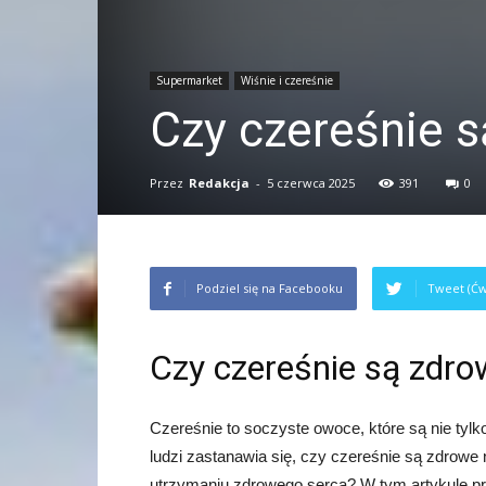
Supermarket
Wiśnie i czereśnie
Czy czereśnie s
Przez
Redakcja
-
5 czerwca 2025
391
0
Podziel się na Facebooku
Tweet (Ćw
Czy czereśnie są zdro
Czereśnie to soczyste owoce, które są nie tylk
ludzi zastanawia się, czy czereśnie są zdro
utrzymaniu zdrowego serca? W tym artykule prz