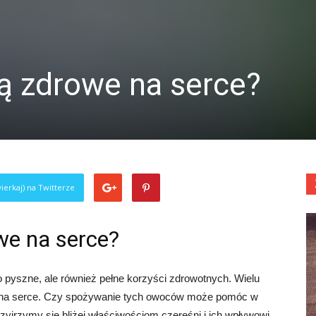
ą zdrowe na serce?
ierkaj) na Twitterze
we na serce?
o pyszne, ale również pełne korzyści zdrowotnych. Wielu
we na serce. Czy spożywanie tych owoców może pomóc w
yjrzymy się bliżej właściwościom czereśni i ich wpływowi