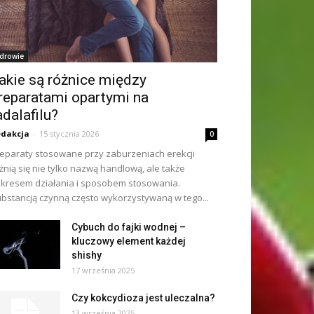
drowie
akie są różnice między
reparatami opartymi na
adalafilu?
dakcja
-
15 stycznia 2026
0
eparaty stosowane przy zaburzeniach erekcji
żnią się nie tylko nazwą handlową, ale także
kresem działania i sposobem stosowania.
bstancją czynną często wykorzystywaną w tego...
Cybuch do fajki wodnej –
kluczowy element każdej
shishy
17 września 2025
Czy kokcydioza jest uleczalna?
13 września 2025