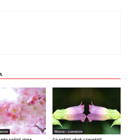
A
eśnie
Wiśnie i czereśnie
rto sadzić stare
Co sadzić obok czereśni?