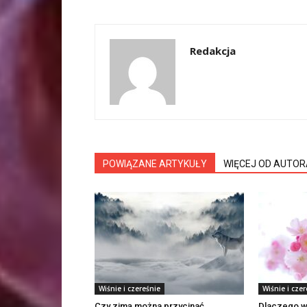
Redakcja
POWIĄZANE ARTYKUŁY
WIĘCEJ OD AUTOR
Wiśnie i czereśnie
Wiśnie i czer
Czy zimą można przycinać
Dlaczego wa