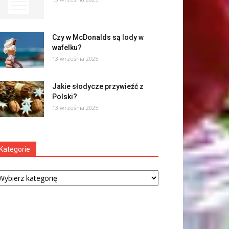
Czy w McDonalds są lody w
wafelku?
13 września 2025
Jakie słodycze przywieźć z
Polski?
13 września 2025
Kategorie
tegorie