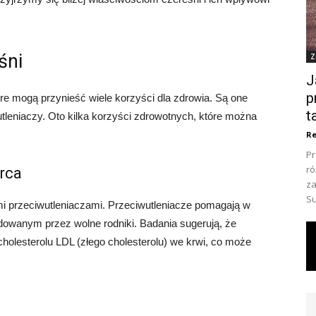
śni
Z
J
p
re mogą przynieść wiele korzyści dla zdrowia. Są one
t
utleniaczy. Oto kilka korzyści zdrowotnych, które można
Re
Pr
ró
rca
za
Su
ymi przeciwutleniaczami. Przeciwutleniacze pomagają w
wanym przez wolne rodniki. Badania sugerują, że
olesterolu LDL (złego cholesterolu) we krwi, co może