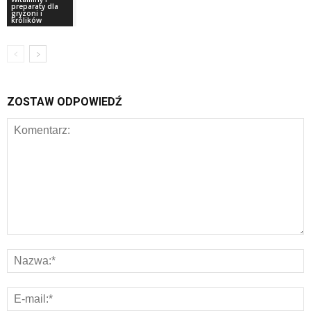
preparaty dla
gryzoni i
królików
ZOSTAW ODPOWIEDŹ