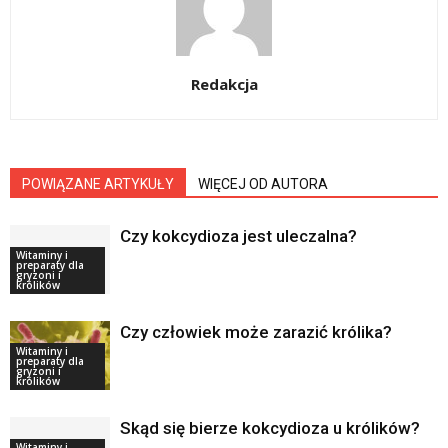
Redakcja
POWIĄZANE ARTYKUŁY
WIĘCEJ OD AUTORA
Czy kokcydioza jest uleczalna?
Witaminy i
preparaty dla
gryzoni i
królików
Czy człowiek może zarazić królika?
Witaminy i
preparaty dla
gryzoni i
królików
Skąd się bierze kokcydioza u królików?
Witaminy i