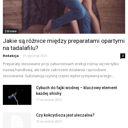
Zdrowie
Jakie są różnice między preparatami opartymi
na tadalafilu?
Redakcja
-
15 stycznia 2026
0
Preparaty stosowane przy zaburzeniach erekcji różnią się nie tylko
nazwą handlową, ale także zakresem działania i sposobem
stosowania. Substancją czynną często wykorzystywaną w tego...
Cybuch do fajki wodnej – kluczowy element
każdej shishy
17 września 2025
Czy kokcydioza jest uleczalna?
13 września 2025