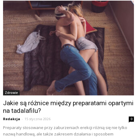
Zdrowie
Jakie są różnice między preparatami opartymi
na tadalafilu?
Redakcja
-
15 stycznia 2026
0
Preparaty stosowane przy zaburzeniach erekcji różnią się nie tylko
nazwą handlową, ale także zakresem działania i sposobem