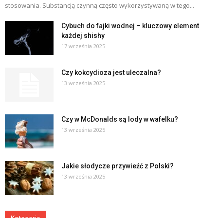
stosowania. Substancją czynną często wykorzystywaną w tego...
Cybuch do fajki wodnej – kluczowy element
każdej shishy
17 września 2025
Czy kokcydioza jest uleczalna?
13 września 2025
Czy w McDonalds są lody w wafelku?
13 września 2025
Jakie słodycze przywieźć z Polski?
13 września 2025