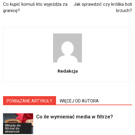
Co kupić komuś kto wyjeżdża za
Jak sprawdzić czy królika boli
granicę?
brzuch?
Redakcja
POWIĄZANE ARTYKUŁY
WIĘCEJ OD AUTORA
Co ile wymieniać media w filtrze?
Wkłady do
filtrów do
akwarium