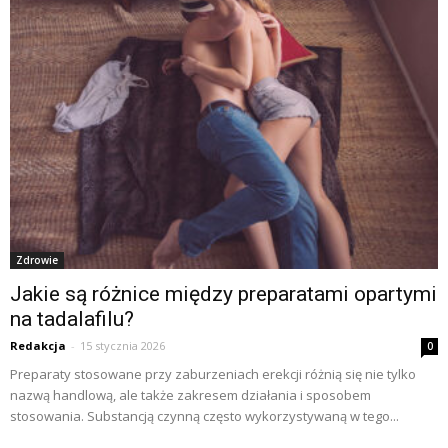
Zdrowie
Jakie są różnice między preparatami opartymi
na tadalafilu?
Redakcja
-
15 stycznia 2026
0
Preparaty stosowane przy zaburzeniach erekcji różnią się nie tylko
nazwą handlową, ale także zakresem działania i sposobem
stosowania. Substancją czynną często wykorzystywaną w tego...