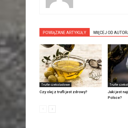
POWIĄZANE ARTYKUŁY
WIĘCEJ OD AUTOR
Trufle czekoladowe
Trufle czek
Czy olej z trufli jest zdrowy?
Jaki jest n
Polsce?