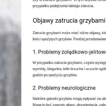
przypadku podejrzenia takiego zatrucia.
Objawy zatrucia grzybami
Zatrucie grzybami może mieć różne objawy, któ
ilości spożytych grzybów. Poniżej przedstawia
1. Problemy żołądkowo-jelitow
W przypadku zatrucia grzybami, często występu
wymioty, biegunka, bóle brzucha i uczucie ogól
godzin po spożyciu grzybów.
2. Problemy neurologiczne
Niektóre gatunki grzybów mogą wpływać na uk
Mogą to być zawroty głowy, dezorientacja, zab