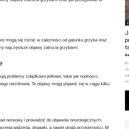
Z
J
p
re mogą się różnić w zależności od gatunku grzyba oraz
t
my najczęstsze objawy zatrucia grzybami:
Re
e
Pr
ró
za
ją problemy żołądkowo-jelitowe, takie jak nudności,
Su
nego niezdrowia. Te objawy mogą pojawić się w ciągu kilku
ład nerwowy i prowadzić do objawów neurologicznych.
urzenia widzenia, drgawki, a nawet utrata przytomności. W