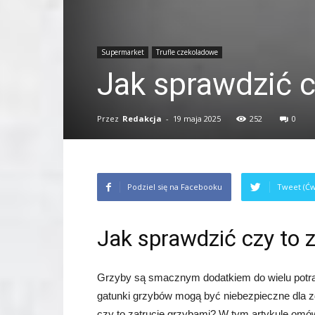
Supermarket
Trufle czekoladowe
Jak sprawdzić c
Przez
Redakcja
-
19 maja 2025
252
0
Podziel się na Facebooku
Tweet (Ćw
Jak sprawdzić czy to 
Grzyby są smacznym dodatkiem do wielu potra
gatunki grzybów mogą być niebezpieczne dla zd
czy to zatrucie grzybami? W tym artykule omó