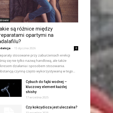
drowie
akie są różnice między
reparatami opartymi na
adalafilu?
dakcja
-
15 stycznia 2026
0
eparaty stosowane przy zaburzeniach erekcji
żnią się nie tylko nazwą handlową, ale także
kresem działania i sposobem stosowania.
bstancją czynną często wykorzystywaną w tego...
Cybuch do fajki wodnej –
kluczowy element każdej
shishy
17 września 2025
Czy kokcydioza jest uleczalna?
13 września 2025