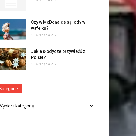
Czy w McDonalds są lody w
wafelku?
13 września 2025
Jakie słodycze przywieźć z
Polski?
13 września 2025
Kategorie
tegorie