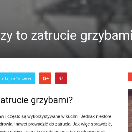
zy to zatrucie grzybam
ierkaj) na Twitterze
zatrucie grzybami?
w i często są wykorzystywane w kuchni. Jednak niektóre
rowia i nawet prowadzić do zatrucia. Jak więc sprawdzić,
wimy objawy zatrucia grzybami oraz jak postępować w