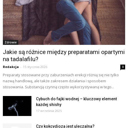
Zdrowie
Jakie są różnice między preparatami opartymi
na tadalafilu?
Redakcja
-
15 stycznia 2026
0
Preparaty stosowane przy zaburzeniach erekcji różnią się nie tylko
nazwą handlową, ale także zakresem działania i sposobem
stosowania. Substancją czynną często wykorzystywaną w tego...
Cybuch do fajki wodnej – kluczowy element
każdej shishy
17 września 2025
Czy kokcydioza jest uleczalna?