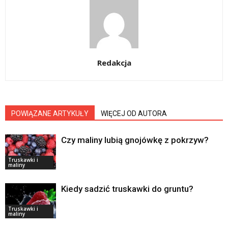
Redakcja
POWIĄZANE ARTYKUŁY
WIĘCEJ OD AUTORA
Czy maliny lubią gnojówkę z pokrzyw?
Truskawki i
maliny
Kiedy sadzić truskawki do gruntu?
Truskawki i
maliny