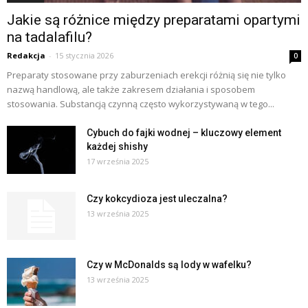
Jakie są różnice między preparatami opartymi
na tadalafilu?
Redakcja
-
15 stycznia 2026
0
Preparaty stosowane przy zaburzeniach erekcji różnią się nie tylko
nazwą handlową, ale także zakresem działania i sposobem
stosowania. Substancją czynną często wykorzystywaną w tego...
Cybuch do fajki wodnej – kluczowy element
każdej shishy
17 września 2025
Czy kokcydioza jest uleczalna?
13 września 2025
Czy w McDonalds są lody w wafelku?
13 września 2025