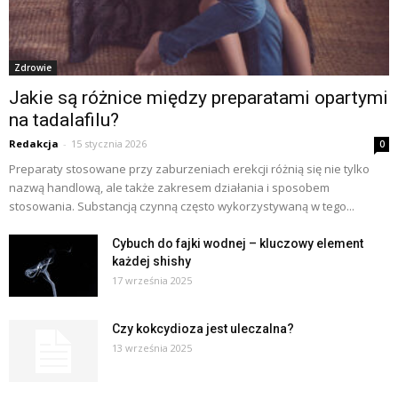
Zdrowie
Jakie są różnice między preparatami opartymi
na tadalafilu?
Redakcja
-
15 stycznia 2026
0
Preparaty stosowane przy zaburzeniach erekcji różnią się nie tylko
nazwą handlową, ale także zakresem działania i sposobem
stosowania. Substancją czynną często wykorzystywaną w tego...
Cybuch do fajki wodnej – kluczowy element
każdej shishy
17 września 2025
Czy kokcydioza jest uleczalna?
13 września 2025