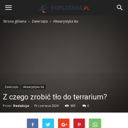
Poplatana.pl
Strona główna
Zwierzęta
Akwarystyka tła
Zwierzęta
Akwarystyka tła
Z czego zrobić tło do terrarium?
Przez
Redakcja
-
19 czerwca 2024
509
0