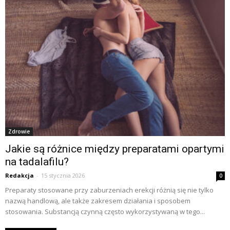
Zdrowie
Jakie są różnice między preparatami opartymi
na tadalafilu?
Redakcja
-
15 stycznia 2026
0
Preparaty stosowane przy zaburzeniach erekcji różnią się nie tylko
nazwą handlową, ale także zakresem działania i sposobem
stosowania. Substancją czynną często wykorzystywaną w tego...